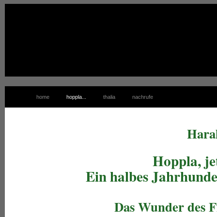
home
hoppla...
thalia
nachrufe
Haral
Hoppla, je
Ein halbes Jahrhunde
Das Wunder des Fi